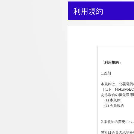
利用規約
「利用規約」
1.総則
本規約は、北菱電興
（以下「Hokur
ある場合の優先適用
(1) 本規約
(2) 会員規約
2.本規約の変更につ
弊社は会員の承諾を