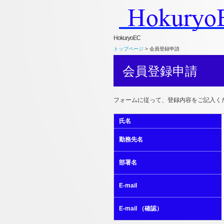
HokuryoEC
トップページ
> 会員登録申請
会員登録申請
フォームに従って、登録内容をご記入く
氏名
勤務先名
部署名
E-mail
E-mail （確認）