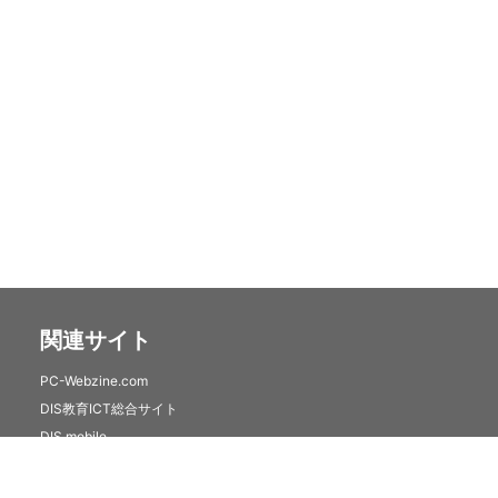
関連サイト
PC-Webzine.com
DIS教育ICT総合サイト
DIS mobile
クラウドセキュリティサービス(トレンドマイクロSaaS)