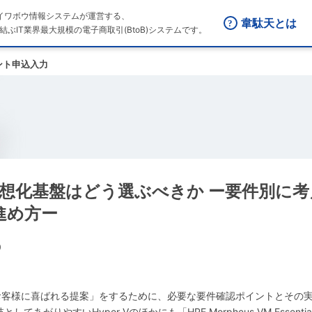
はダイワボウ情報システムが運営する、
韋駄天とは
結ぶIT業界最大規模の電子商取引(BtoB)システムです。
ント申込入力
HPE】仮想化基盤はどう選ぶべきか ー要件別に
進め方ー
0
客様に喜ばれる提案」をするために、必要な要件確認ポイントとその実
やすいHyper-Vのほかにも「HPE Morpheus VM Essentials Sof