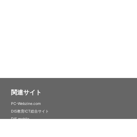
関連サイト
PC-Webzine.com
DIS教育ICT総合サイト
DIS mobile
クラウドセキュリティサービス(トレンドマイクロSaaS)