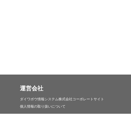
運営会社
ダイワボウ情報システム株式会社コーポレートサイト
個人情報の取り扱いについて
iDATEN(韋駄天)について
iDATEN(韋駄天)について