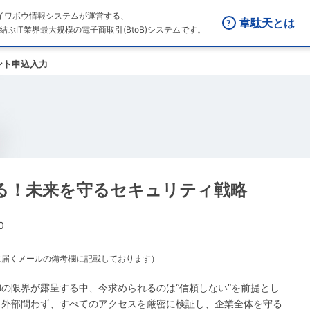
はダイワボウ情報システムが運営する、
韋駄天とは
結ぶIT業界最大規模の電子商取引(BtoB)システムです。
ント申込入力
る！未来を守るセキュリティ戦略
0
に届くメールの備考欄に記載しております）
の限界が露呈する中、今求められるのは“信頼しない”を前提とし
・外部問わず、すべてのアクセスを厳密に検証し、企業全体を守る