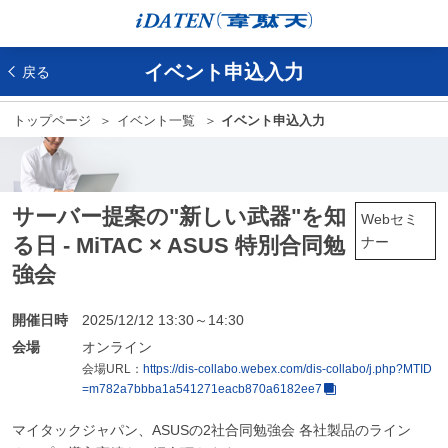
イベント申込入力
戻る
トップページ
イベント一覧
イベント申込入力
サーバー提案の"新しい武器"を知
Webセミ
る日 - MiTAC × ASUS 特別合同勉
ナー
強会
開催日時
2025/12/12 13:30～14:30
会場
オンライン
会場URL：
https://dis-collabo.webex.com/dis-collabo/j.php?MTID
=m782a7bbba1a541271eacb870a6182ee7
マイタックジャパン、ASUSの2社合同勉強会 各社製品のライン