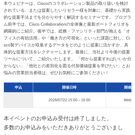
本ウェビナーは、Ciscoのコラボレーション製品の取り扱いを検討
されている、または提案したいリセラー様を対象に、基礎から実践
的な提案手法までを分かりやすく解説するセミナーです。 プログラ
ム前半では、Cisco Collaborationの全体像と最新ポートフォリオを
網羅的にご紹介。後半では、総務・ファシリティ部門が抱える「オ
フィスの有効活用」や「働き方の可視化」といった課題に対し、Ci
sco製デバイスが収集するデータをどのように提案に活かすか、具
体的な提案方法をレクチャーします。最後に、当社より今後の提案
ツールについて、ご紹介いたします。 「何から提案すればいいか分
からない」「他社との差別化を図る付加価値提案を学びたい」とお
悩みの営業担当者様は、ぜひお気軽にご参加ください！
申込
開催日時
開催ス
2026/07/22 15:00～16:00
Web
本イベントのお申込み受付は終了しました。
多数のお申込みをいただきありがとうございまし