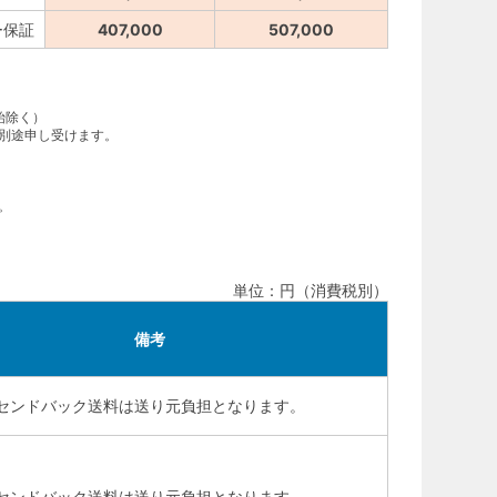
ー保証
407,000
507,000
年始除く）
別途申し受けます。
。
単位：円（消費税別）
備考
センドバック送料は送り元負担となります。
センドバック送料は送り元負担となります。