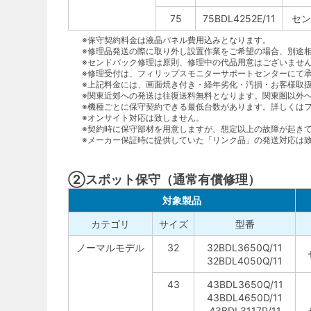
75
75BDL4252E/11
セン
※保守契約料金は液晶パネル費用込みとなります。
※修理品発送の際に取り外し設置作業をご希望の場合、別途
※センドバック修理は原則、修理中の代品用意はございませ
※修理受付は、フィリップスモニターサポートセンターにて承ります。
※上記料金には、画面焼き付き・経年劣化・汚損・お客様取
※関東近郊への発送は往復送料無料となります。関東圏以外
※機種ごとに保守契約できる最低台数があります。詳しくは
※オンサイト対応は致しません。
※契約時に保守部材を用意しますが、想定以上の故障が起き
※メーカー保証時に提供していた「リンク品」の発送対応は
②スポット保守（通常有償修理）
対象製品
カテゴリ
サイズ
型番
ノーマルモデル
32
32BDL3650Q/11
32BDL4050Q/11
43
43BDL3650Q/11
43BDL4650D/11
43BDL3117P/11