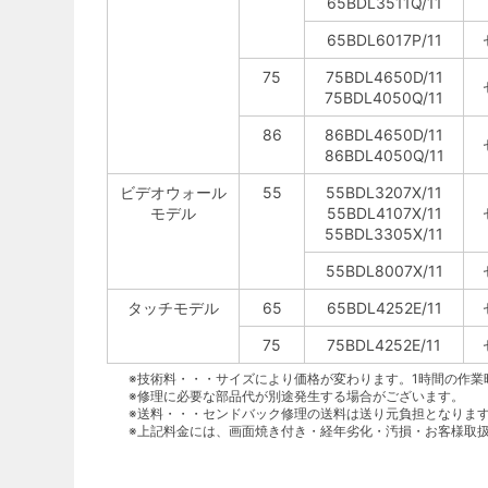
65BDL3511Q/11
65BDL6017P/11
75
75BDL4650D/11
75BDL4050Q/11
86
86BDL4650D/11
86BDL4050Q/11
ビデオウォール
55
55BDL3207X/11
モデル
55BDL4107X/11
55BDL3305X/11
55BDL8007X/11
タッチモデル
65
65BDL4252E/11
75
75BDL4252E/11
※技術料・・・サイズにより価格が変わります。1時間の作業
※修理に必要な部品代が別途発生する場合がございます。
※送料・・・センドバック修理の送料は送り元負担となります。ただ
※上記料金には、画面焼き付き・経年劣化・汚損・お客様取