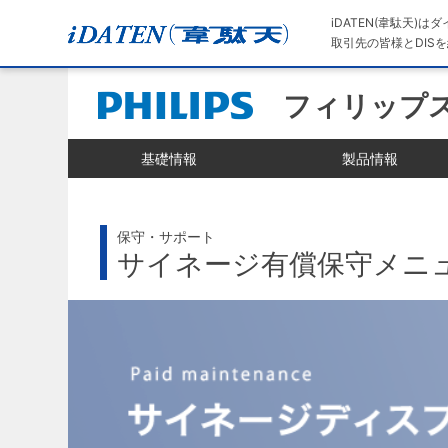
iDATEN(韋駄天)
取引先の皆様とDISを
フィリップ
基礎情報
製品情報
保守・サポート
サイネージ有償保守メニ