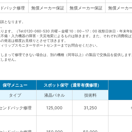
ドバック修理
無償メーカー保証
無償メーカー保証
無償メーカ
相談となります。
ん。
（Tel:0120-060-530 月曜～金曜 10：00～17：00 祝祭日休日・年末
扱不備・入力機器の障害・天災地変によるものは除きます。また、それぞれ消費税は
への発送は都度お見積りとさせて頂きます。
フィリップスモニターサポートセンターまでお問合せください。
てしまって修理できない場合は、別の機種（同等以上）の製品で交換品を提供します
致しません。
保守メニュー
スポット保守（通常有償修理）
タイプ
液晶パネル
技術料
センドバック修理
125,000
31,250
センドバック修理
150,000
50,000