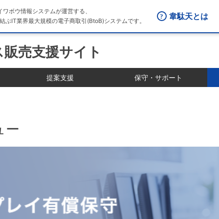
はダイワボウ情報システムが運営する、
韋駄天とは
結ぶIT業界最大規模の電子商取引(BtoB)システムです。
ス販売支援サイト
提案支援
保守・サポート
ュー