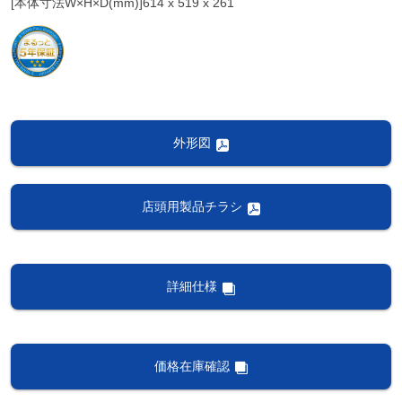
[本体寸法W×H×D(mm)]614 x 519 x 261
外形図
店頭用製品チラシ
詳細仕様
価格在庫確認