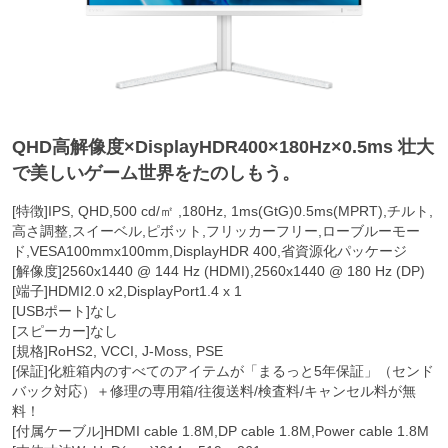
QHD高解像度×DisplayHDR400×180Hz×0.5ms 壮大
で美しいゲーム世界をたのしもう。
[特徴]IPS, QHD,500 cd/㎡ ,180Hz, 1ms(GtG)0.5ms(MPRT),チルト,
高さ調整,スイーベル,ピボット,フリッカーフリー,ローブルーモー
ド,VESA100mmx100mm,DisplayHDR 400,省資源化パッケージ
[解像度]2560x1440 @ 144 Hz (HDMI),2560x1440 @ 180 Hz (DP)
[端子]HDMI2.0 x2,DisplayPort1.4 x 1
[USBポート]なし
[スピーカー]なし
[規格]RoHS2, VCCI, J-Moss, PSE
[保証]化粧箱内のすべてのアイテムが「まるっと5年保証」（センド
バック対応）＋修理の専用箱/往復送料/検査料/キャンセル料が無
料！
[付属ケーブル]HDMI cable 1.8M,DP cable 1.8M,Power cable 1.8M