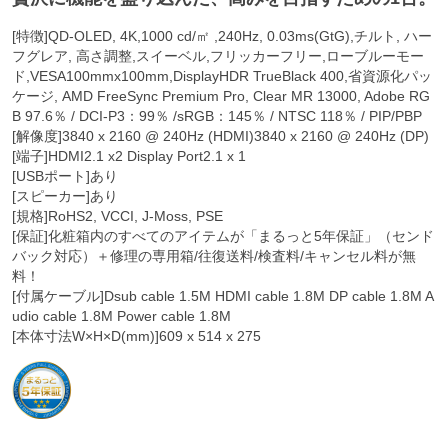
[特徴]QD-OLED, 4K,1000 cd/㎡ ,240Hz, 0.03ms(GtG),チルト, ハー
フグレア, 高さ調整,スイーベル,フリッカーフリー,ローブルーモー
ド,VESA100mmx100mm,DisplayHDR TrueBlack 400,省資源化パッ
ケージ, AMD FreeSync Premium Pro, Clear MR 13000, Adobe RG
B 97.6％ / DCI-P3：99％ /sRGB：145％ / NTSC 118％ / PIP/PBP
[解像度]3840 x 2160 @ 240Hz (HDMI)3840 x 2160 @ 240Hz (DP)
[端子]HDMI2.1 x2 Display Port2.1 x 1
[USBポート]あり
[スピーカー]あり
[規格]RoHS2, VCCI, J-Moss, PSE
[保証]化粧箱内のすべてのアイテムが「まるっと5年保証」（センド
バック対応）＋修理の専用箱/往復送料/検査料/キャンセル料が無
料！
[付属ケーブル]Dsub cable 1.5M HDMI cable 1.8M DP cable 1.8M A
udio cable 1.8M Power cable 1.8M
[本体寸法W×H×D(mm)]609 x 514 x 275