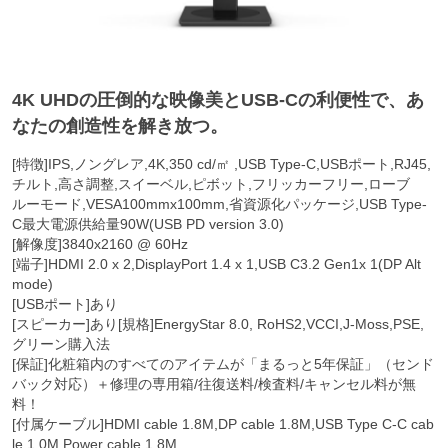
4K UHDの圧倒的な映像美とUSB-Cの利便性で、あ
なたの創造性を解き放つ。
[特徴]IPS,ノングレア,4K,350 cd/㎡ ,USB Type-C,USBポート,RJ45,
チルト,高さ調整,スイーベル,ピボット,フリッカーフリー,ローブ
ルーモード,VESA100mmx100mm,省資源化パッケージ,USB Type-
C最大電源供給量90W(USB PD version 3.0)
[解像度]3840x2160 @ 60Hz
[端子]HDMI 2.0 x 2,DisplayPort 1.4 x 1,USB C3.2 Gen1x 1(DP Alt
mode)
[USBポート]あり
[スピーカー]あり[規格]EnergyStar 8.0, RoHS2,VCCI,J-Moss,PSE,
グリーン購入法
[保証]化粧箱内のすべてのアイテムが「まるっと5年保証」（センド
バック対応）＋修理の専用箱/往復送料/検査料/キャンセル料が無
料！
[付属ケーブル]HDMI cable 1.8M,DP cable 1.8M,USB Type C-C cab
le 1.0M,Power cable 1.8M