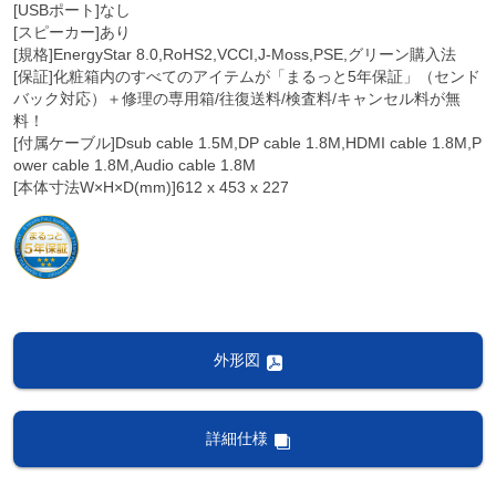
[USBポート]なし
[スピーカー]あり
[規格]EnergyStar 8.0,RoHS2,VCCI,J-Moss,PSE,グリーン購入法
[保証]化粧箱内のすべてのアイテムが「まるっと5年保証」（センド
バック対応）＋修理の専用箱/往復送料/検査料/キャンセル料が無
料！
[付属ケーブル]Dsub cable 1.5M,DP cable 1.8M,HDMI cable 1.8M,P
ower cable 1.8M,Audio cable 1.8M
[本体寸法W×H×D(mm)]612 x 453 x 227
外形図
詳細仕様