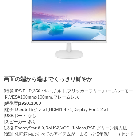
画面の端から端までくっきり鮮やか
[特徴]IPS,FHD,250 cd/㎡,チルト,フリッカーフリー,ローブルーモー
ド,VESA100mmx100mm,フレームレス
[解像度]1920x1080
[端子]D-Sub 15ピン x1,HDMI1.4 x1,Display Port1.2 x1
[USBポート]なし
[スピーカー]あり
[規格]EnergyStar 8.0,RoHS2,VCCI,J-Moss,PSE,グリーン購入法
[保証]化粧箱内のすべてのアイテムが「まるっと5年保証」（センド