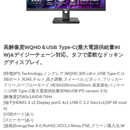
高解像度WQHD＆USB Type-C(最大電源供給量90
W)&デイジーチェーン対応。タフで柔軟なドッキン
グディスプレイ。
[特徴]IPS Technology,ノングレア,WQHD,300 cd/㎡,USB Type-C,U
SBポート,RJ45,チルト,高さ調整,スイーベル,ピボット,フリッカー
フリー,ローブルーモード,VESA100mmx100mm,省資源化パッケー
ジ,USB Type-C最大電源供給量90W(USB PD version 3.0)
[解像度]2560x1440＠75Hz
[端子]HDMI1.4 x2,Display port1.4x1,USB C 3.2 Gen1x1(DP Alt mod
e)
[USBポート]あり
[スピーカー]あり
[規格]EnergyStar 8.0,RoHS2,VCCI,J-Moss,PSE,グリーン購入法,W