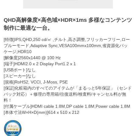
QHD高解像度×高色域×HDR×1ms 多様なコンテンツ
制作に最適な一台。
[特徴]IPS,QHD,250 cd/㎡ ,チルト,高さ調整,フリッカーフリー,ロー
ブルーモード,Adaptive Sync,VESA100mmx100mm,省資源化パッ
ケージ,HDR10
[解像度]2560x1440 @ 100 Hz
[端子]HDMI2.0 x 2 Display Port1.2 x 1
[USBポート]なし
[スピーカー]なし
[規格]RoHS2, VCCI, J-Moss, PSE
[保証]化粧箱内のすべてのアイテムが「まるっと5年保証」（センド
バック対応）＋修理の専用箱/往復送料/検査料/キャンセル料が無
料！
[付属ケーブル]HDMI cable 1.8M,DP cable 1.8M,Power cable 1.8M
[本体寸法W×H×D(mm)]614 x 510 x 212