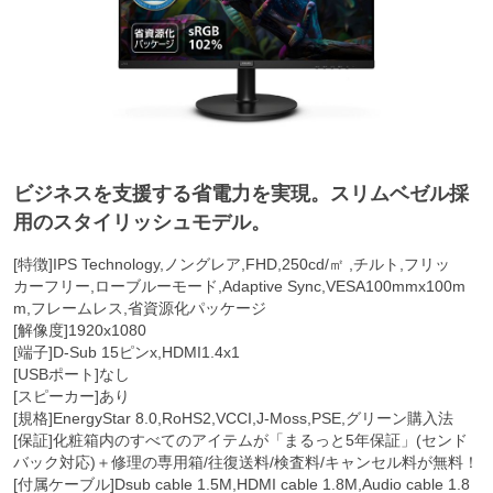
ビジネスを支援する省電力を実現。スリムベゼル採
用のスタイリッシュモデル。
[特徴]IPS Technology,ノングレア,FHD,250cd/㎡ ,チルト,フリッ
カーフリー,ローブルーモード,Adaptive Sync,VESA100mmx100m
m,フレームレス,省資源化パッケージ
[解像度]1920x1080
[端子]D-Sub 15ピンx,HDMI1.4x1
[USBポート]なし
[スピーカー]あり
[規格]EnergyStar 8.0,RoHS2,VCCI,J-Moss,PSE,グリーン購入法
[保証]化粧箱内のすべてのアイテムが「まるっと5年保証」(センド
バック対応)＋修理の専用箱/往復送料/検査料/キャンセル料が無料！
[付属ケーブル]Dsub cable 1.5M,HDMI cable 1.8M,Audio cable 1.8