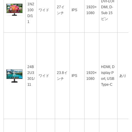
DVI-D,H
1N2
27イ
1920×
DMI, D-
100
ワイド
IPS
ンチ
1080
Sub 15
D/1
ピン
1
24B
HDMI, D
2U3
23.8イ
1920×
isplay P
ワイド
IPS
あり
301/
ンチ
1080
ort, USB
11
Type-C