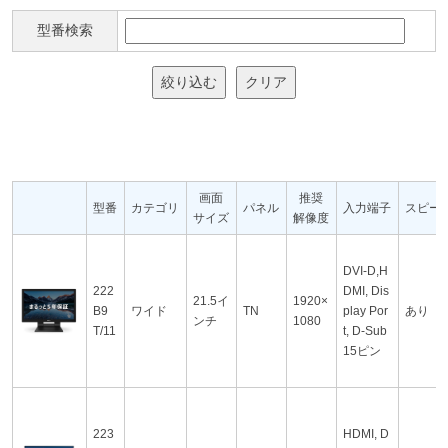
型番検索
絞り込む
クリア
画面
推奨
型番
カテゴリ
パネル
入力端子
スピー
サイズ
解像度
DVI-D,H
222
DMI, Dis
21.5イ
1920×
B9
ワイド
TN
play Por
あり
ンチ
1080
T/11
t, D-Sub
15ピン
223
HDMI, D