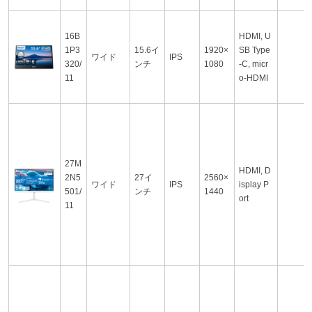
16B
HDMI, U
1P3
15.6イ
1920×
SB Type
ワイド
IPS
320/
ンチ
1080
-C, micr
11
o-HDMI
27M
HDMI, D
2N5
27イ
2560×
ワイド
IPS
isplay P
501/
ンチ
1440
ort
11