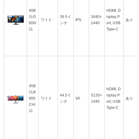
40B
HDMI, D
1U5
39.5イ
3440×
isplay P
ワイド
IPS
あり
600/
ンチ
1440
ort, USB
11
Type-C
45B
HDMI, D
1U6
44.5イ
5120×
isplay P
900
ワイド
VA
あり
ンチ
1440
ort, USB
CH/
Type-C
11