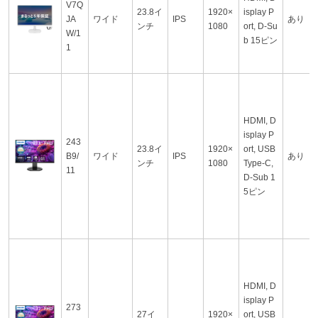
V7Q
23.8イ
1920×
isplay P
JA
ワイド
IPS
あり
ンチ
1080
ort, D-Su
W/1
b 15ピン
1
HDMI, D
isplay P
243
23.8イ
1920×
ort, USB
B9/
ワイド
IPS
あり
ンチ
1080
Type-C,
11
D-Sub 1
5ピン
HDMI, D
isplay P
273
27イ
1920×
ort, USB