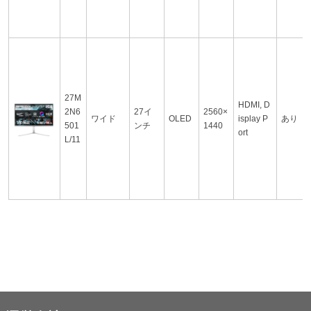
27M
HDMI, D
2N6
27イ
2560×
ワイド
OLED
isplay P
あり
501
ンチ
1440
ort
L/11