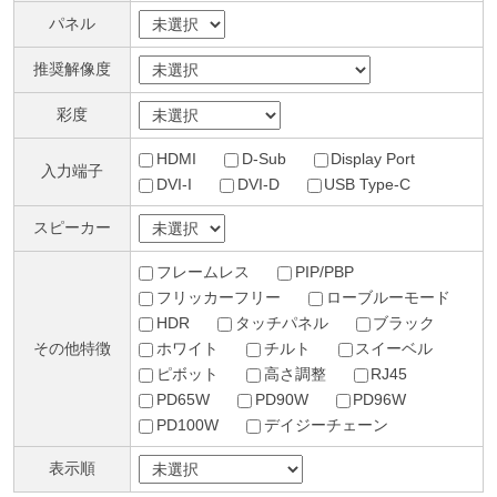
パネル
推奨解像度
彩度
HDMI
D-Sub
Display Port
入力端子
DVI-I
DVI-D
USB Type-C
スピーカー
フレームレス
PIP/PBP
フリッカーフリー
ローブルーモード
HDR
タッチパネル
ブラック
その他特徴
ホワイト
チルト
スイーベル
ピボット
高さ調整
RJ45
PD65W
PD90W
PD96W
PD100W
デイジーチェーン
表示順