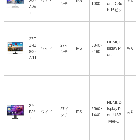
200
ワイド
IPS
あり
ンチ
1080
ort, D-Su
AW/
b 15ピン
11
27E
HDMI, D
1N1
27イ
3840×
ワイド
IPS
isplay P
あり
800
ンチ
2160
ort
A/11
HDMI, D
276
27イ
2560×
isplay P
B9/
ワイド
IPS
あり
ンチ
1440
ort, USB
11
Type-C