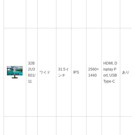
32B
HDMI, D
2U3
31.5イ
2560×
isplay P
ワイド
IPS
あり
601/
ンチ
1440
ort, USB
11
Type-C