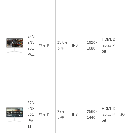
24M
HDMI, D
2N3
23.8イ
1920×
ワイド
IPS
isplay P
201
ンチ
1080
ort
P/11
27M
2N3
HDMI, D
27イ
2560×
501
ワイド
IPS
isplay P
あり
ンチ
1440
PA/
ort
11