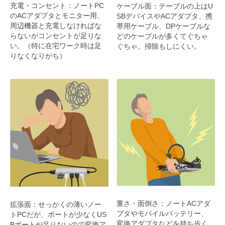
充電・コンセント：ノートPC
ケーブル面：テーブルの上はU
のACアダプタとモニター用、
SBデバイスやACアダプタ、携
周辺機器と充電しなければな
帯用ケーブル、DPケーブルな
らないがコンセントが足りな
どのケーブルが多くてぐちゃ
い。（特に在宅ワーク時は足
ぐちゃ。掃除もしにくい。
りなくなりがち）
重さ・面倒さ：ノートACアダ
拡張面：せっかくの薄いノー
プタやモバイルバッテリー、
トPCだが、ポートが少なくUS
変換アダプタなどを持ち歩く
Bポートが足りないので変換ア