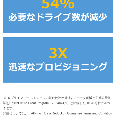
※16 プライマリー ストレージの競合他社が提供するデータ削減と実効容量保
証をDellのFuture-Proof Program（2024年3月）と比較したDellの分析に基づ
きます。
詳細については、『All-Flash Data Reduction Guarantee Terms and Condition