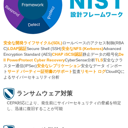
安全な開発ライフサイクル(SDL)
ロールベースのアクセス制御(RBA
C)
LDAP認証
Secure Shell (SSH)
安全なNFS (Kerberos)
Advanced
Encryption Standard (AES)
CHAP iSCSI認証
静止データの暗号化
De
ll PowerProtect Cyber Recovery
CyberSense分析
TLS
安全なクラ
スター通信(IPSec)
安全なレプリケーション
安全なデータ インポー
ト
サード パーティー証明書のサポート
監査
リモート ログ
CloudIQに
よるサイバーセキュリティ分析
ランサムウェア対策
CEPA対応により、発生前にサイバーセキュリティの脅威を特定
し、迅速に復旧することが可能