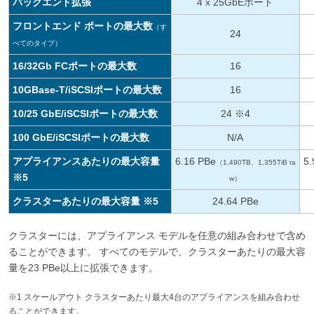
バックエンド拡張
4 x 25GbEポート
フロントエンド ポートの最大数
（す
24
べてのタイプ）
16/32Gb FCポートの最大数
16
10GBase-T/iSCSIポートの最大数
16
10/25 GbE/iSCSIポートの最大数
24 ※4
100 GbE/iSCSIポートの最大数
N/A
アプライアンスあたりの最大容量
6.16 PBe
5.
（1,490TB、1,355TiB ra
※5
w）
クラスターあたりの最大容量 ※5
24.64 PBe
クラスターには、アプライアンス モデルを任意の組み合わせで含め
ることができます。 すべてのモデルで、クラスターあたりの最大容
量を23 PBe以上に拡張できます。
※1 スケールアウト クラスターあたり最大4台のアプライアンスを組み合わせ
ることができます。