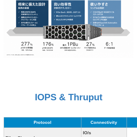
IOPS & Thruput
Protocol
Connectivity
IO/s