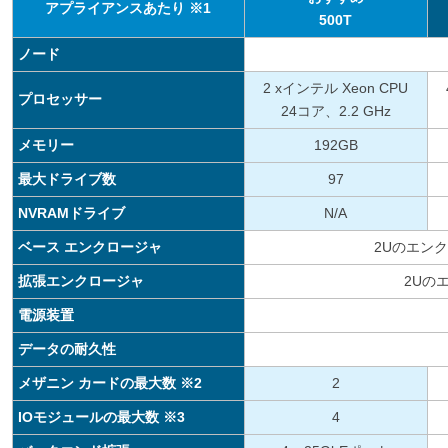
アプライアンスあたり ※1
500T
ノード
2 xインテル Xeon CPU
プロセッサー
24コア、2.2 GHz
メモリー
192GB
最大ドライブ数
97
NVRAMドライブ
N/A
ベース エンクロージャ
2Uのエンク
拡張エンクロージャ
2Uの
電源装置
データの耐久性
メザニン カードの最大数 ※2
2
IOモジュールの最大数 ※3
4