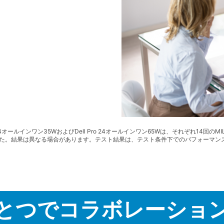
4オールインワン35WおよびDell Pro 24オールインワン65Wは、それぞれ14回のMIL-
合格しました。結果は異なる場合があります。テスト結果は、テスト条件下でのパフォーマ
とつでコラボレーショ