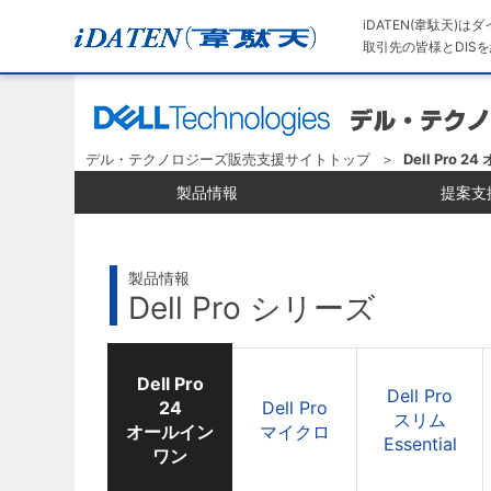
iDATEN(韋駄天)
取引先の皆様とDISを
デル・テクノロジーズ販売支援サイトトップ
Dell Pro
製品情報
提案支
製品情報
Dell Pro シリーズ
Dell Pro
Dell Pro
24
Dell Pro
スリム
オールイン
マイクロ
Essential
ワン