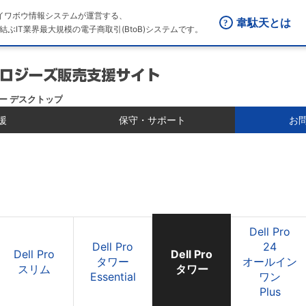
はダイワボウ情報システムが運営する、
韋駄天とは
結ぶIT業界最大規模の電子商取引(BtoB)システムです。
 タワー デスクトップ
援
保守・サポート
お
Dell Pro
Dell Pro
24
Dell Pro
Dell Pro
タワー
オールイン
スリム
タワー
Essential
ワン
Plus