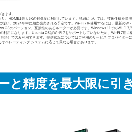
基づきます。
応しており、HDMIは最大5Kの解像度に対応しています。詳細については、技術仕様を参
ュールに従い、2024年中に順次発売される予定です。Wi-Fi 7を使用するには、最新のWi-Fi
ws OSのバージョン、互換性のあるルーターが必要です。Windows 11でのWi-Fi 7
になります。Ubuntu OSはWi-Fi 7をサポートしていないため、Wi-Fi 7用に
部の地域（英語）でのみ利用できます。提供状況についてはご利用のサービス プロバイダーに
るオペレーティング システムに応じて異なる場合があります。
ーと精度を最大限に引